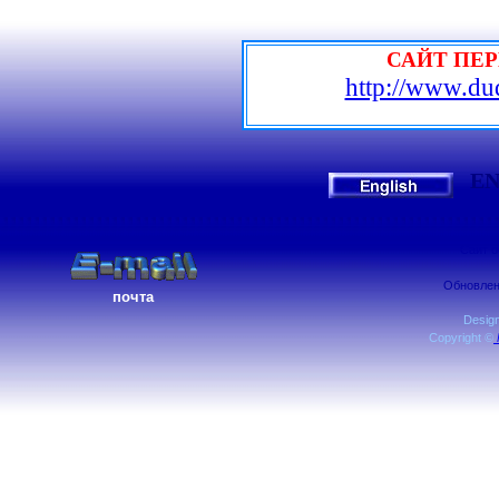
САЙТ ПЕР
http://www.dud
EN
Сайт о
Обновлен
почта
Desig
Copyright
©